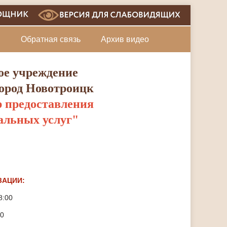
и
Обратная связь
Архив видео
ое учреждение
город Новотроицк
 предоставления
альных услуг"
ы
ЗАЦИИ:
8:00
00