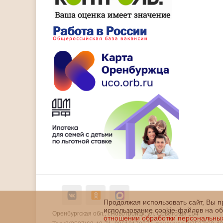
Продолжая использовать сайт, Вы 
использование cookie-файлов на о
Оренбургская обл., г.Новотроицк, ул. Советская 154
отношении обработки персональны