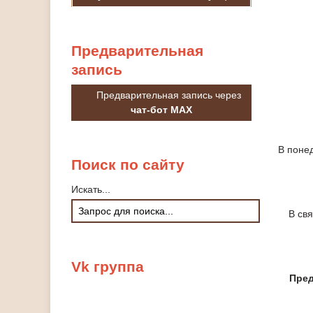
Предварительная
запись
Предварительная запись через
чат-бот MAX
В понед
Поиск
по сайту
Искать...
В св
Vk
группа
Пред