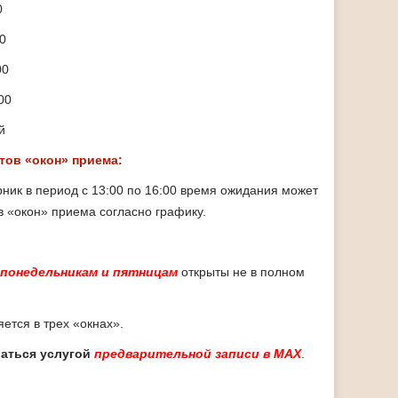
0
00
00
00
й
тов «окон» приема:
торник в период с 13:00 по 16:00 время ожидания может
в «окон» приема согласно графику.
 понедельникам и пятницам
открыты не в полном
ется в трех «окнах».
аться услугой
предварительной записи в MAX
.