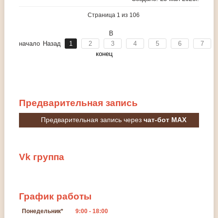
Страница 1 из 106
В
начало
Назад
1
2
3
4
5
6
7
конец
Предварительная
запись
Предварительная запись через
чат-бот MAX
Vk
группа
График
работы
Понедельник*
9:00 - 18:00