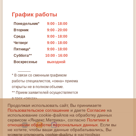
График
работы
Понедельник*
9:00 - 18:00
Вторник
9:00 - 20:00
Среда
9:00 - 18:00
Четверг
9:00 - 18:00
Пятница*
9:00 - 18:00
Суббота**
10:00 - 16:00
Воскресенье
выходной
______
* В связи со сменным графиком
работы специалистов, «окна» приема
открыты не в полном объеме.
** Прием заявителей осуществляется
в трех «окнах».
Продолжая использовать сайт, Вы принимаете
Пользовательское соглашение
и даете
Согласие
на
использование cookie-файлов на обработку данных
сервисом «Яндекс.Метрика», согласно
Политики в
отношении обработки персональных данных
. Если вы
не хотите, чтобы ваши данные обрабатывались, Вы
можете отключить cookie-файлы в настройках
Оренбургская обл., г.Новотроицк,