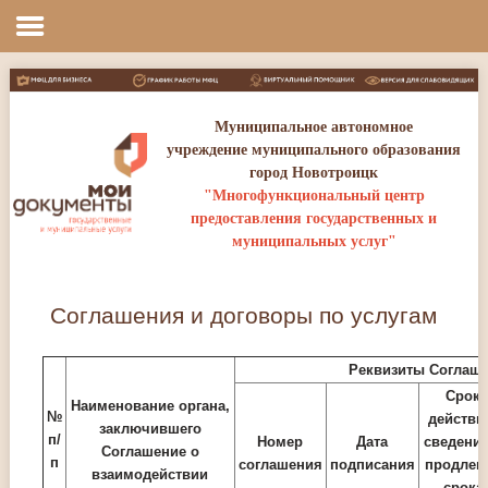
Соглашения и договоры по услугам
Муниципальное автономное
учреждение муниципального образования
город Новотроицк
"Многофункциональный центр
предоставления государственных и
муниципальных услуг"
Соглашения и договоры по услугам
Реквизиты Соглаш
Срок
Наименование органа,
№
действи
заключившего
п/
Номер
Дата
сведения
Соглашение о
п
соглашения
подписания
продлен
взаимодействии
срока