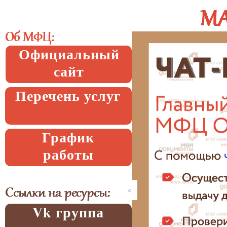
Официальный
сайт
Перечень услуг
График
работы
<
Vk группа